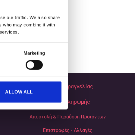
se our traffic. We also share
ers who may combine it with
 services.
Marketing
Τρόποι Παραγγελίας
ALLOW ALL
Τρόποι Πληρωμής
Αποστολή & Παράδοση Προϊόντων
Επιστροφές - Αλλαγές