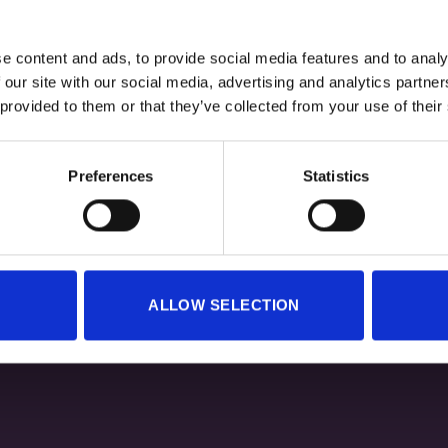
e content and ads, to provide social media features and to analy
 our site with our social media, advertising and analytics partn
 provided to them or that they’ve collected from your use of their
insulate FREDO – Anthracite
10,00
€
Preferences
Statistics
ALLOW SELECTION