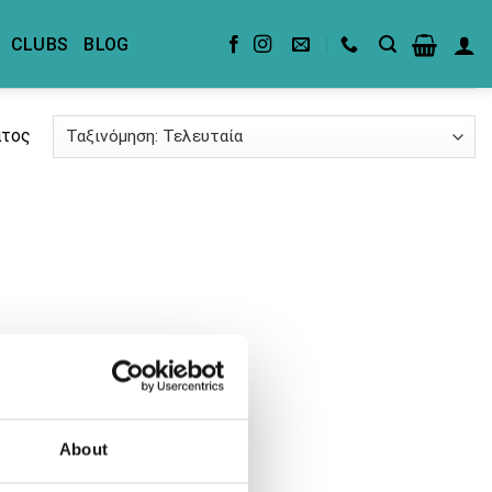
CLUBS
BLOG
ατος
About