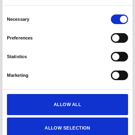
Πρόσθήκη
Πρόσθήκη
στην λίστα
στην λίστα
Consent
επιθυμιών
επιθυμιών
Necessary
Selection
Preferences
Statistics
Socks Thermolite Classic
Socks Step (3pack)
(2pack)
10,50
€
10,00
€
Marketing
ALLOW ALL
Πρόσθήκη
Πρόσθήκη
στην λίστα
στην λίστα
επιθυμιών
επιθυμιών
ALLOW SELECTION