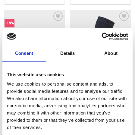
was:
is:
12,40 €.
10,00 €.
-19%
Πρόσθήκη
Πρόσθήκη
στην λίστα
στην λίστα
επιθυμιών
επιθυμιών
Consent
Details
About
This website uses cookies
We use cookies to personalise content and ads, to
provide social media features and to analyse our traffic.
Socks Megatherm Classic
Socks Cana (3pack)
(2pack)
We also share information about your use of our site with
Original
Current
12,40
€
10,00
€
10,30
€
our social media, advertising and analytics partners who
price
price
was:
is:
may combine it with other information that you’ve
12,40 €.
10,00 €.
provided to them or that they’ve collected from your use
of their services.