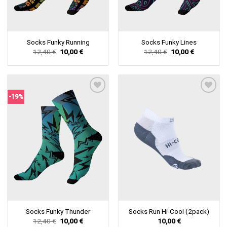
Socks Funky Running
Socks Funky Lines
Original
Current
Original
Current
12,40
€
10,00
€
12,40
€
10,00
€
price
price
price
price
was:
is:
was:
is:
12,40 €.
10,00 €.
12,40 €.
10,00 €.
-19%
Πρόσθήκη
Πρόσθήκη
στην λίστα
στην λίστα
επιθυμιών
επιθυμιών
Socks Funky Thunder
Socks Run Hi-Cool (2pack)
Original
Current
12,40
€
10,00
€
10,00
€
price
price