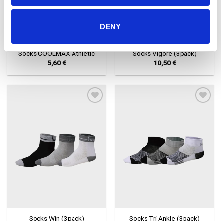
DENY
Socks COOLMAX Athletic
Socks Vigore (3pack)
5,60
€
10,50
€
Πρόσθήκη
Πρόσθήκη
στην λίστα
στην λίστα
επιθυμιών
επιθυμιών
Socks Win (3pack)
Socks Tri Ankle (3pack)