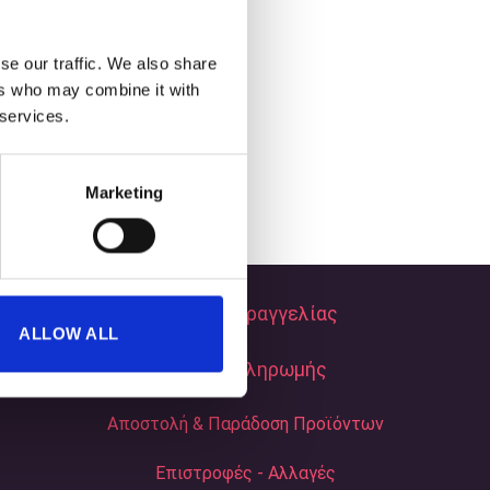
se our traffic. We also share
ers who may combine it with
 services.
Marketing
Τρόποι Παραγγελίας
ALLOW ALL
Τρόποι Πληρωμής
Αποστολή & Παράδοση Προϊόντων
Επιστροφές - Αλλαγές