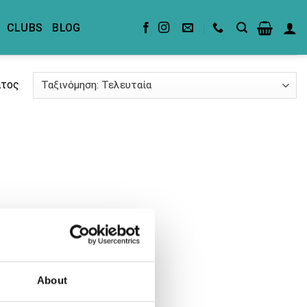
CLUBS
BLOG
ατος
About