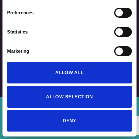
Preferences
Τρόποι Παραγγελίας
Statistics
Τρόποι Πληρωμής
Marketing
Αποστολή & Παράδοση Προϊόντων
Επιστροφές - Αλλαγές
ALLOW ALL
Επικοινωνία
ALLOW SELECTION
Copyright 2026 ©
SportAdore
DENY