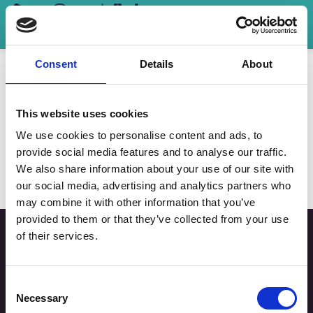
Skip
to
content
Consent
Details
About
Αρχική σελίδα
/
Προϊόντα με ετικέτα “HIGH IMPACT”
ΦΙΛΤΡΑ
This website uses cookies
We use cookies to personalise content and ads, to
provide social media features and to analyse our traffic.
Δεν βρέθηκε κανένα προϊόν που να ταιριάζει με την
We also share information about your use of our site with
επιλογή σας.
our social media, advertising and analytics partners who
may combine it with other information that you’ve
provided to them or that they’ve collected from your use
of their services.
Consent
Necessary
Selection