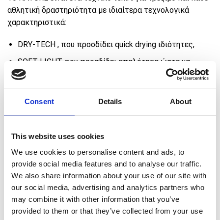
αθλητική δραστηριότητα με ιδιαίτερα τεχνολογικά
χαρακτηριστικά:
DRY-TECH , που προσδίδει quick drying ιδιότητες,
SOFT-LIGHT που προσδίδει απαλότητα ώστε να
αποφεύγονται οι ερεθισμοί του δέρματος από την
τριβή
Consent
Details
About
DC4 που διατηρεί την ένταση των χρωμάτων για
μεγάλη διάρκεια
This website uses cookies
We use cookies to personalise content and ads, to
provide social media features and to analyse our traffic.
€
Πρόσθεσε προϊόντα αξίας
50,00
για ΔΩΡΕΑΝ
We also share information about your use of our site with
μεταφορικά 🚚
our social media, advertising and analytics partners who
may combine it with other information that you’ve
provided to them or that they’ve collected from your use