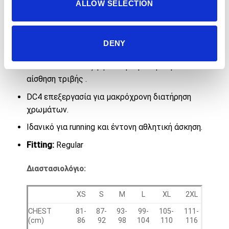
ALLOW SELECTION
Εργονομικός σχεδιασμός με μακρύτερο πίσω
μέρος.
DRY-TEC+ επεξεργασία που προσδίδει
DENY
εξαιρετική διαπνοή και quick-drying ιδιότητες.
SOFT-LIGHT επεξεργασία για μειωμένη
αίσθηση τριβής .
DC4 επεξεργασία για μακρόχρονη διατήρηση
χρωμάτων.
Ιδανικό για running και έντονη αθλητική άσκηση.
Fitting:
Regular
Διαστασιολόγιο:
XS
S
M
L
XL
2XL
CHEST
81-
87-
93-
99-
105-
111-
(cm)
86
92
98
104
110
116