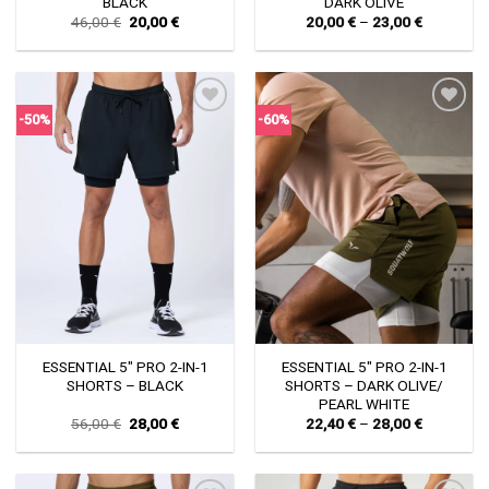
BLACK
DARK OLIVE
Original
Current
Price
46,00
€
20,00
€
20,00
€
–
23,00
€
price
price
range:
was:
is:
20,00 €
46,00 €.
20,00 €.
through
23,00 €
-50%
-60%
Πρόσθήκη
Πρόσθήκη
στην λίστα
στην λίστα
επιθυμιών
επιθυμιών
ESSENTIAL 5″ PRO 2-IN-1
ESSENTIAL 5″ PRO 2-IN-1
SHORTS – BLACK
SHORTS – DARK OLIVE/
PEARL WHITE
Original
Current
Price
56,00
€
28,00
€
22,40
€
–
28,00
€
price
price
range:
was:
is:
22,40 €
56,00 €.
28,00 €.
through
28,00 €