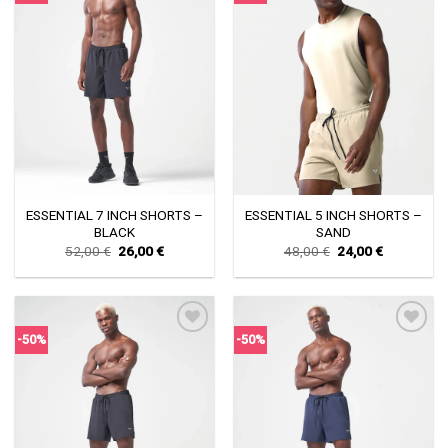
Πρόσθήκη
Πρόσθήκη
στην λίστα
στην λίστα
επιθυμιών
επιθυμιών
ESSENTIAL 7 INCH SHORTS –
ESSENTIAL 5 INCH SHORTS –
BLACK
SAND
Original
Current
Original
Current
52,00
€
26,00
€
48,00
€
24,00
€
price
price
price
price
was:
is:
was:
is:
52,00 €.
26,00 €.
48,00 €.
24,00 €.
-50%
-50%
Πρόσθήκη
Πρόσθήκη
στην λίστα
στην λίστα
επιθυμιών
επιθυμιών