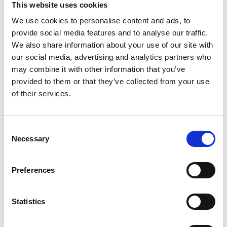
This website uses cookies
We use cookies to personalise content and ads, to
ESSENTIAL 5″ 2-IN-1 SHORTS
ESSENTIAL 9″ SHORTS 2.0 –
provide social media features and to analyse our traffic.
– CORONET BLUE/ WHITE
BLACK
We also share information about your use of our site with
Original
Current
Original
Current
56,00
€
28,00
€
50,00
€
25,00
€
price
price
price
price
our social media, advertising and analytics partners who
was:
is:
was:
is:
56,00 €.
28,00 €.
50,00 €.
25,00 €.
may combine it with other information that you’ve
provided to them or that they’ve collected from your use
of their services.
-60%
-50%
Πρόσθήκη
Πρόσθήκη
στην λίστα
στην λίστα
Consent
επιθυμιών
επιθυμιών
Necessary
Selection
Preferences
Statistics
LIMITLESS 2-IN-1 5” SHORTS
CORE MESH 2 IN 1 SHORTS –
– TAUPE
NAVY
Original
Current
Original
Current
74,00
€
29,60
€
64,00
€
32,00
€