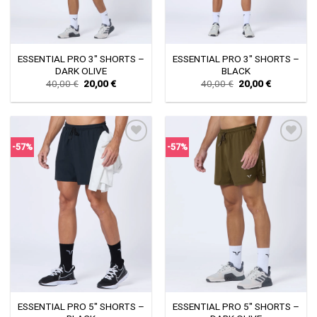
ESSENTIAL PRO 3″ SHORTS –
ESSENTIAL PRO 3″ SHORTS –
DARK OLIVE
BLACK
Original
Current
Original
Current
40,00
€
20,00
€
40,00
€
20,00
€
price
price
price
price
was:
is:
was:
is:
40,00 €.
20,00 €.
40,00 €.
20,00 €.
-57%
-57%
Πρόσθήκη
Πρόσθήκη
στην λίστα
στην λίστα
επιθυμιών
επιθυμιών
ESSENTIAL PRO 5″ SHORTS –
ESSENTIAL PRO 5″ SHORTS –