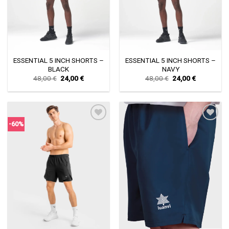
ESSENTIAL 5 INCH SHORTS –
ESSENTIAL 5 INCH SHORTS –
BLACK
NAVY
Original
Current
Original
Current
48,00
€
24,00
€
48,00
€
24,00
€
price
price
price
price
was:
is:
was:
is:
48,00 €.
24,00 €.
48,00 €.
24,00 €.
-60%
Πρόσθήκη
Πρόσθήκη
στην λίστα
στην λίστα
επιθυμιών
επιθυμιών