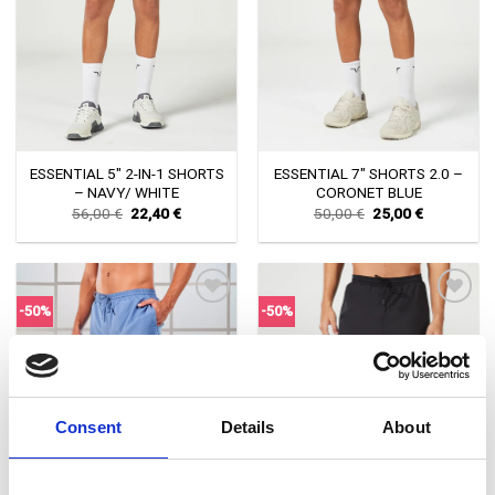
επιθυμιών
επιθυμιών
ESSENTIAL 5″ 2-IN-1 SHORTS
ESSENTIAL 7″ SHORTS 2.0 –
– NAVY/ WHITE
CORONET BLUE
Original
Current
Original
Current
56,00
€
22,40
€
50,00
€
25,00
€
price
price
price
price
was:
is:
was:
is:
56,00 €.
22,40 €.
50,00 €.
25,00 €.
-50%
-50%
Πρόσθήκη
Πρόσθήκη
στην λίστα
στην λίστα
επιθυμιών
επιθυμιών
Consent
Details
About