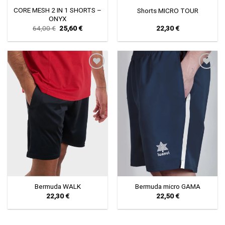
CORE MESH 2 IN 1 SHORTS –
Shorts MICRO TOUR
ΟΝΥΧ
Original
Current
64,00
€
25,60
€
22,30
€
price
price
was:
is:
64,00 €.
25,60 €.
Πρόσθήκη
Πρόσθήκη
στην λίστα
στην λίστα
επιθυμιών
επιθυμιών
Bermuda WALK
Bermuda micro GAMA
22,30
€
22,50
€