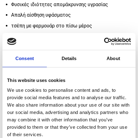
Φυσικές ιδιότητες απομάκρυνσης υγρασίας
Απαλή αίσθηση υφάσματος
τσέπη με φερμουάρ στο πίσω μέρος
2 τσέπες στα πλάγια
Ελαστική ζώνη μέσης με κορδόνι
“Κρίκος” για κρέμασμα στη μέση
Consent
Details
About
Κοψίματα στο πλάι για μεγαλύτερη ελευθερία
κινήσεων
This website uses cookies
Λογότυπο SQUATWOLF στο πίσω μέρος
We use cookies to personalise content and ads, to
Εσωτερική επένσυση για την εξάλειψη της τριβής στα
provide social media features and to analyse our traffic.
πόδια
We also share information about your use of our site with
our social media, advertising and analytics partners who
Εξωτερικό ύφασμα: Ανακυκλωμένος Πολυεστέρας
may combine it with other information that you’ve
(92%) Ελαστίνη (8%)
provided to them or that they’ve collected from your use
of their services.
ΕΦΑΡΜΟΓΗ