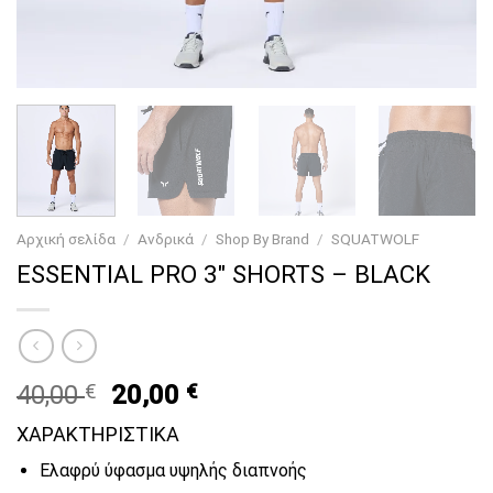
Αρχική σελίδα
/
Ανδρικά
/
Shop By Brand
/
SQUATWOLF
ESSENTIAL PRO 3″ SHORTS – BLACK
Original
Current
40,00
€
20,00
€
price
price
ΧΑΡΑΚΤΗΡΙΣΤΙΚΑ
was:
is:
40,00 €.
20,00 €.
Ελαφρύ ύφασμα υψηλής διαπνοής