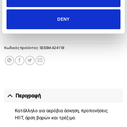
S
M
L
XL
XXL
DENY
ESSENTIAL PRO 3" SHORTS - BLACK ποσότητα
ΠΡΟΣΘΉΚΗ ΣΤΟ ΚΑΛΆΘΙ
Κωδικός προϊόντος:
SESSM-A2411B
Περιγραφή
Κατάλληλο για αερόβια άσκηση, προπονήσεις
HIIT, άρση βαρών και τρέξιμο.