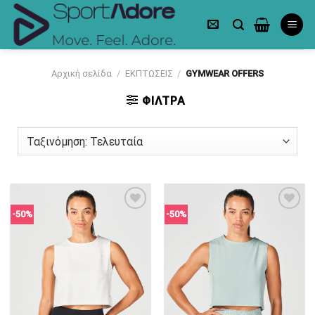
Skip
to
content
Αρχική σελίδα
/
ΕΚΠΤΩΣΕΙΣ
/
GYMWEAR OFFERS
ΦΙΛΤΡΑ
-50%
-50%
Πρόσθήκη
Πρόσθήκη
στην λίστα
στην λίστα
επιθυμιών
επιθυμιών