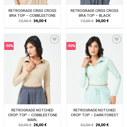
RETROGRADE CRISS CROSS
RETROGRADE CRISS CROSS
BRA TOP – COBBLESTONE
BRA TOP – BLACK
Original
Current
Original
Current
72,00
€
36,00
€
72,00
€
36,00
€
price
price
price
price
was:
is:
was:
is:
72,00 €.
36,00 €.
72,00 €.
36,00 €.
-50%
-50%
Πρόσθήκη
Πρόσθήκη
στην λίστα
στην λίστα
επιθυμιών
επιθυμιών
RETROGRADE NOTCHED
RETROGRADE NOTCHED
CROP TOP – COBBLESTONE
CROP TOP – DARK FOREST
MARL
Original
Current
Original
Current
52,00
€
26,00
€
52,00
€
26,00
€