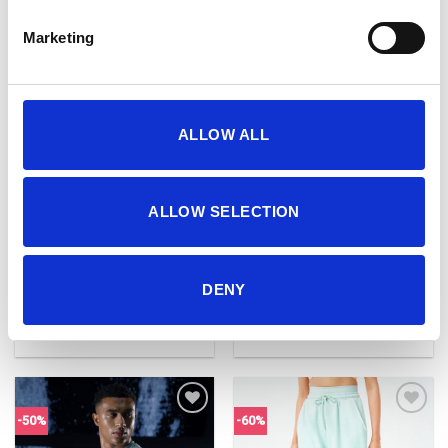
was:
is:
was:
is:
38,00 €.
19,00 €.
38,00 €.
19,00 €.
Marketing
-64%
-64%
Πρόσθήκη
Πρόσθήκη
στην λίστα
στην λίστα
ALLOW ALL
επιθυμιών
επιθυμιών
ALLOW SELECTION
DENY
ESSENTIAL ACT LEGGINGS
ESSENTIAL ACT LEGGINGS
27″ 2.0 – DESERT SAGE
27″ 2.0 – CORONET BLUE
Price
Price
20,00
€
–
28,00
€
20,00
€
–
28,00
€
range:
range:
20,00 €
20,00 €
through
through
28,00 €
28,00 €
-50%
-60%