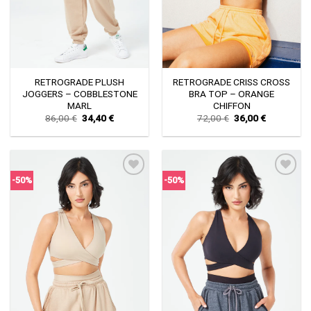
RETROGRADE PLUSH
RETROGRADE CRISS CROSS
JOGGERS – COBBLESTONE
BRA TOP – ORANGE
MARL
CHIFFON
Original
Current
Original
Current
86,00
€
34,40
€
72,00
€
36,00
€
price
price
price
price
was:
is:
was:
is:
86,00 €.
34,40 €.
72,00 €.
36,00 €.
-50%
-50%
Πρόσθήκη
Πρόσθήκη
στην λίστα
στην λίστα
επιθυμιών
επιθυμιών