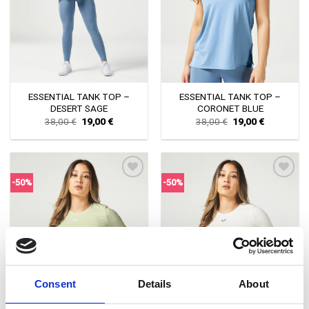
ESSENTIAL TANK TOP –
ESSENTIAL TANK TOP –
DESERT SAGE
CORONET BLUE
Original
Current
Original
Current
38,00
€
19,00
€
38,00
€
19,00
€
price
price
price
price
was:
is:
was:
is:
38,00 €.
19,00 €.
38,00 €.
19,00 €.
-50%
-50%
Πρόσθήκη
Πρόσθήκη
στην λίστα
στην λίστα
επιθυμιών
επιθυμιών
Consent
Details
About