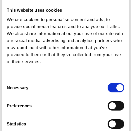
This website uses cookies
ESSENTIAL CROPPED TEE –
ESSENTIAL CROPPED TEE –
DESERT SAGE
PEARL WHITE
We use cookies to personalise content and ads, to
Original
Current
Original
Current
40,00
€
20,00
€
40,00
€
20,00
€
provide social media features and to analyse our traffic.
price
price
price
price
was:
is:
was:
is:
We also share information about your use of our site with
40,00 €.
20,00 €.
40,00 €.
20,00 €.
our social media, advertising and analytics partners who
may combine it with other information that you’ve
-50%
-50%
provided to them or that they’ve collected from your use
of their services.
Πρόσθήκη
Πρόσθήκη
στην λίστα
στην λίστα
επιθυμιών
επιθυμιών
Consent
Necessary
Selection
Preferences
ESSENTIAL CREW TANK –
ESSENTIAL CREW TANK –
COBBLESTONE
PEARL WHITE
Statistics
Original
Current
Original
Current
38,00
€
19,00
€
38,00
€
19,00
€
price
price
price
price