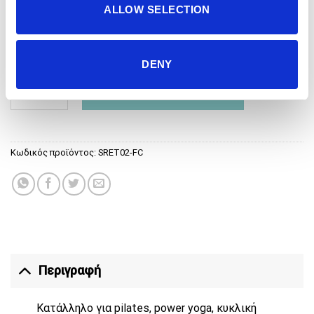
ALLOW SELECTION
ΜΕΓΕΘΟΣ
XS
S
M
L
XL
DENY
RETROGRADE CRISS CROSS BRA TOP - COBBLESTONE ποσότη
ΠΡΟΣΘΉΚΗ ΣΤΟ ΚΑΛΆΘΙ
Κωδικός προϊόντος:
SRET02-FC
Περιγραφή
Κατάλληλο για pilates, power yoga, κυκλική