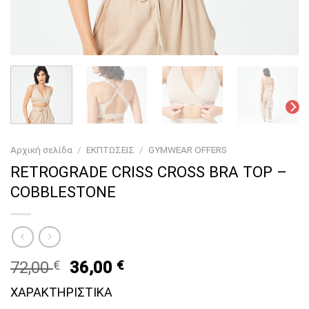
Αρχική σελίδα
/
ΕΚΠΤΩΣΕΙΣ
/
GYMWEAR OFFERS
RETROGRADE CRISS CROSS BRA TOP –
COBBLESTONE
Original
Current
72,00
€
36,00
€
price
price
ΧΑΡΑΚΤΗΡΙΣΤΙΚΑ
was:
is: