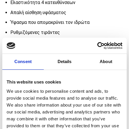
72,00 €.
36,00 €.
Ελαστικότητα 4 κατευθύνσεων
Απαλή αίσθηση υφάσματος
Ύφασμα που απομακρύνει τον ιδρώτα
Ρυθμιζόμενες τιράντες
Εσωτερική επένδυση από αφρώδες μαξιλαράκι για
καλύτερη στήριξη
Σχέδιο που τυλίγει χιαστί την κοιλιά
Consent
Details
About
Nylon (65%) – Spandex (35%)
ΕΦΑΡΜΟΓΗ
This website uses cookies
We use cookies to personalise content and ads, to
Το μοντέλο φοράει Small: Ύψος 1,73 μ // Στήθος: 81,2
provide social media features and to analyse our traffic.
εκ // Μέση: 60,9 εκ // Γοφοί: 88,9 εκ
We also share information about your use of our site with
Αθλητική εφαρμογή
our social media, advertising and analytics partners who
Μέτρια στήριξη
may combine it with other information that you’ve
provided to them or that they’ve collected from your use
True to size – Επίλεξε το κανονικό σου μέγεθος