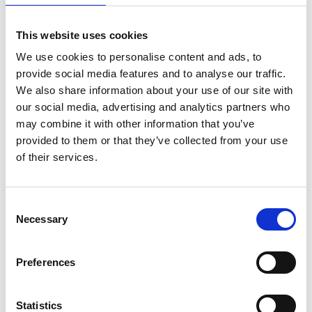
price
price
Τεχνικό headband από ελαστικό και ελαφρύ ύφασμα
was:
is:
This website uses cookies
μεγάλης ανθεκτικότητας και με υψηλή δυνατότητα
10,00 €.
8,00 €.
απορρόφησης του ιδρώτα.
We use cookies to personalise content and ads, to
provide social media features and to analyse our traffic.
Ύψος headband 9cm.
We also share information about your use of our site with
our social media, advertising and analytics partners who
may combine it with other information that you’ve
€
Πρόσθεσε προϊόντα αξίας
50,00
για ΔΩΡΕΑΝ
provided to them or that they’ve collected from your use
μεταφορικά 🚚
of their services.
Consent
Παράδοση σε 1-3 ημέρες
Necessary
Selection
ALAI HEADBAND PINK ποσότητα
ΠΡΟΣΘΉΚΗ ΣΤΟ ΚΑΛΆΘΙ
Preferences
Κωδικός προϊόντος:
42KTUALA02-PINK
Statistics