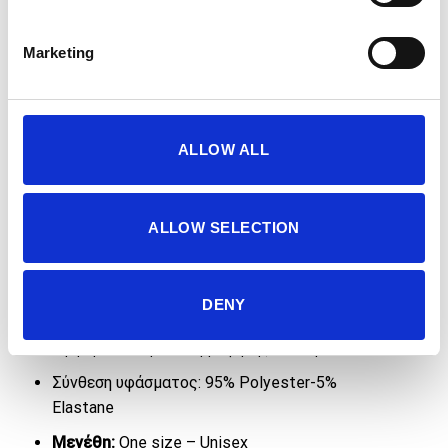
Marketing
Περιγραφή
ALLOW ALL
42K Product code: 42KTUALA02/ ALAI
HEADBAND PINK
ALLOW SELECTION
Τεχνικό headband 9cm ύψους.
Ελαστικό και ελαφρύ ύφασμα υψηλής
DENY
ανθεκτικότητας.
Υψηλή ικανότητα απορρόφησης του ιδρώτα.
Σύνθεση υφάσματος: 95% Polyester-5%
Elastane
Μεγέθη:
One size – Unisex