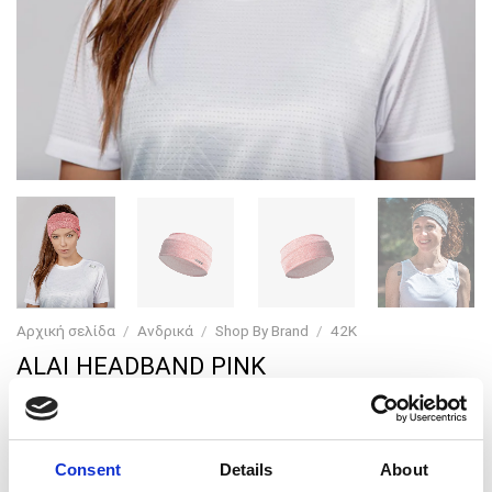
Αρχική σελίδα
/
Ανδρικά
/
Shop By Brand
/
42K
ALAI HEADBAND PINK
Consent
Details
About
Original
Current
10,00
€
8,00
€