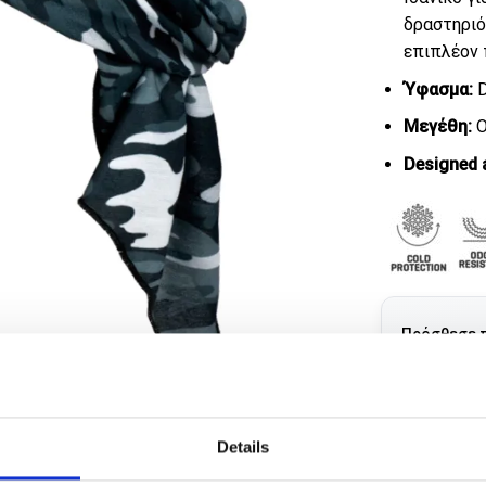
δραστηριό
επιπλέον 
Ύφασμα:
D
Μεγέθη:
O
Designed 
Πρόσθεσε 
Παράδοση σε 1-
Details
ΠΡΟΣΘΉΚ