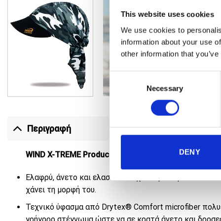
This website uses cookies
We use cookies to personalis
information about your use of
other information that you’ve
Consent
Necessary
Selection
Περιγραφή
DENY
WIND X-TREME Product code: 7171 / CAMOUFLAGE 
Ελαφρύ, άνετο και ελαστικό τεχνικό μαντήλι που ενσω
χάνει τη μορφή του.
Τεχνικό ύφασμα από Drytex® Comfort microfiber πολυ
γρήγορο στέγνωμα ώστε να σε κρατά άνετο και δροσε