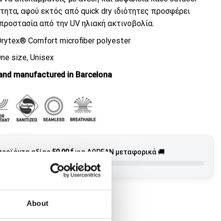
τητα, αφού εκτός από quick dry ιδιότητες προσφέρει
προστασία από την UV ηλιακή ακτινοβολία.
rytex® Comfort microfiber polyester
ne size, Unisex
and manufactured in Barcelona
€
προϊόντα αξίας
50,00
για ΔΩΡΕΑΝ μεταφορικά 🚚
3 ημέρες
About
Η ΣΤΟ ΚΑΛΆΘΙ