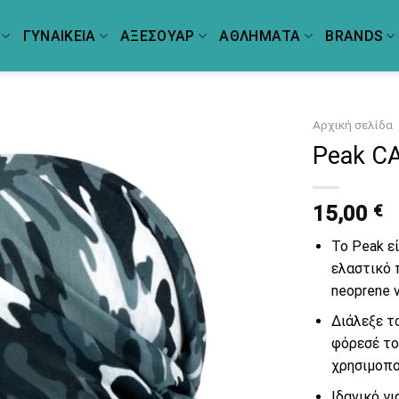
ΓΥΝΑΙΚΕΙΑ
ΑΞΕΣΟΥΑΡ
ΑΘΛΗΜΑΤΑ
BRANDS
Αρχική σελίδα
Peak C
15,00
€
Το Peak ε
ελαστικό 
neoprene v
Διάλεξε τ
φόρεσέ το
χρησιμοπο
Ιδανικό γ