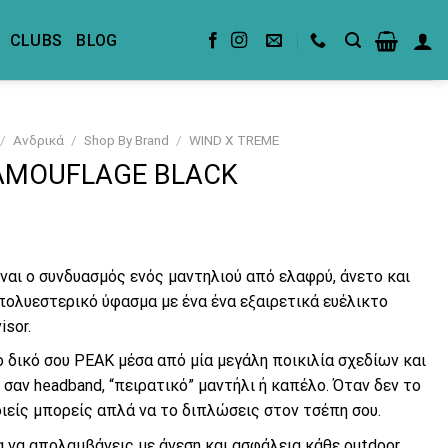
CLUBS
BLOG
/
Ανδρικά
/
Shop By Brand
/
WIND X TREME
AMOUFLAGE BLACK
ίναι ο συνδυασμός ενός μαντηλιού από ελαφρύ, άνετο και
πολυεστερικό ύφασμα με ένα ένα εξαιρετικά ευέλικτο
isor.
ο δικό σου PEAK μέσα από μία μεγάλη ποικιλία σχεδίων και
 σαν headband, “πειρατικό” μαντήλι ή καπέλο. Όταν δεν το
ιείς μπορείς απλά να το διπλώσεις στον τσέπη σου.
ια να απολαμβάνεις με άνεση και ασφάλεια κάθε outdoor