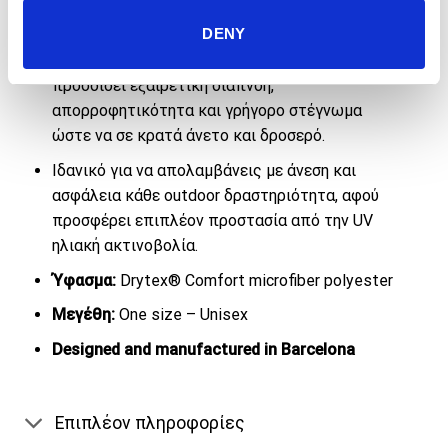
Τεχνικό ύφασμα από Drytex® Comfort
DENY
microfiber πολυεστερικό νήμα, υψηλής
τεχνολογίας για αθλητική χρήση, που
προσδίδει εξαιρετική διαπνοή,
απορροφητικότητα και γρήγορο στέγνωμα
ώστε να σε κρατά άνετο και δροσερό.
Ιδανικό για να απολαμβάνεις με άνεση και
ασφάλεια κάθε outdoor δραστηριότητα, αφού
προσφέρει επιπλέον προστασία από την UV
ηλιακή ακτινοβολία.
Ύφασμα:
Drytex® Comfort microfiber polyester
Μεγέθη:
One size – Unisex
Designed and manufactured in Barcelona
Επιπλέον πληροφορίες