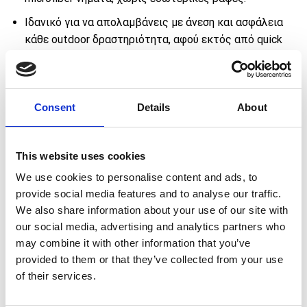
Ιδανικό για να απολαμβάνεις με άνεση και ασφάλεια
κάθε outdoor δραστηριότητα, αφού εκτός από quick
dry ιδιότητες προσφέρει επιπλέον προστασία από
την UV ηλιακή ακτινοβολία.
Ύφασμα:
Drytex® Comfort microfiber polyester
Consent
Details
About
Μεγέθη:
One size, Unisex
Designed and manufactured in Barcelona
This website uses cookies
We use cookies to personalise content and ads, to
provide social media features and to analyse our traffic.
We also share information about your use of our site with
our social media, advertising and analytics partners who
may combine it with other information that you’ve
€
Πρόσθεσε προϊόντα αξίας
50,00
για ΔΩΡΕΑΝ
provided to them or that they’ve collected from your use
μεταφορικά 🚚
of their services.