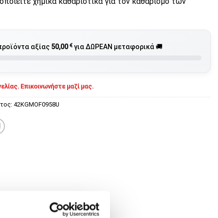
οποιείτε χημικά καθαριστικά για τον καθαρισμό των
€
προϊόντα αξίας
50,00
για ΔΩΡΕΑΝ μεταφορικά 🚚
ελίας. Επικοινωνήστε μαζί μας.
ντος:
42KGMOF0958U