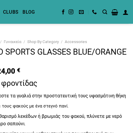
CLUBS
BLOG
/
Γυναικεία
/
Shop By Category
/
Accessories
 SPORTS GLASSES BLUE/ORANGE
riginal
Current
24,00
€
rice
price
 φροντίδας
was:
is:
5,00 €.
24,00 €.
στε τα γυαλιά στην προστατευτική τους υφασμάτινη θήκη
 τους φακούς με ένα στεγνό πανί.
αθαρισμό λεκέδων ή βρωμιάς του φακού, πλύνετε με νερό
ερο σαπούνι.