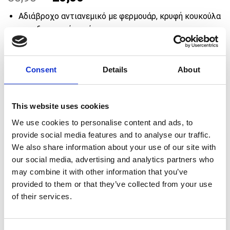
price
price
Αδιάβροχο αντιανεμικό με φερμουάρ, κρυφή κουκούλα
was:
is:
και εξωτερικές τσέπες.
30,90 €.
20,00 €.
Ύφασμα:
Twill, 100% Polyester
Fitting:
Regular Fit / Unisex
Consent
Details
About
€
Πρόσθεσε προϊόντα αξίας
50,00
για ΔΩΡΕΑΝ
This website uses cookies
μεταφορικά 🚚
We use cookies to personalise content and ads, to
provide social media features and to analyse our traffic.
We also share information about your use of our site with
ΕΚΚΑΘΆΡΙΣΗ
ΧΡΩΜΑ
our social media, advertising and analytics partners who
BLACK
BLUE NAVY
BLUE ROYAL
RED
may combine it with other information that you’ve
provided to them or that they’ve collected from your use
ΜΕΓΕΘΟΣ
of their services.
3XS
2XS
XS
S
M
L
XL
2XL
3XL