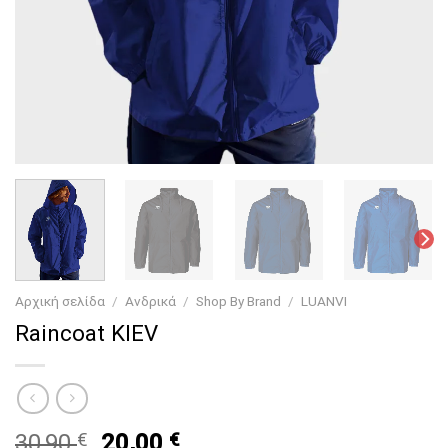
Αρχική σελίδα
/
Ανδρικά
/
Shop By Brand
/
LUANVI
Raincoat KIEV
Original
Current
30,90
€
20,00
€