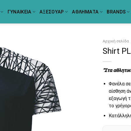
ΓΥΝΑΙΚΕΙΑ
ΑΞΕΣΟΥΑΡ
ΑΘΛΗΜΑΤΑ
BRANDS
Αρχική σελίδα
Shirt P
“Στα αθλητικ
Φανέλα σε 
αίσθηση ά
εξαγωγή τ
το γρήγορ
Κατάλληλη 