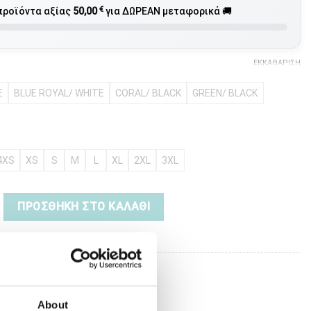
€
προϊόντα αξίας
50,00
για ΔΩΡΕΑΝ μεταφορικά 🚚
ΕΚΚΑΘΆΡΙΣΗ
E
BLUE ROYAL/ WHITE
CORAL/ BLACK
GREEN/ BLACK
4XS
XS
S
M
L
XL
2XL
3XL
 ποσότητα
ΠΡΟΣΘΉΚΗ ΣΤΟ ΚΑΛΆΘΙ
ντος:
19265
About