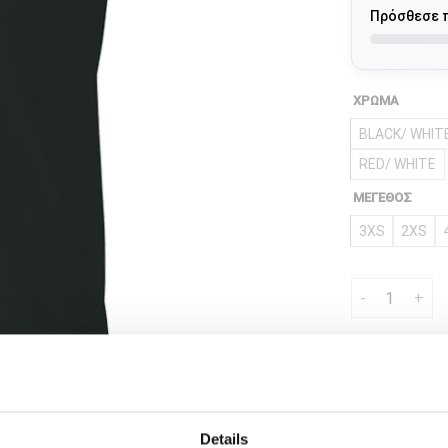
Πρόσθεσε 
ΧΡΩΜΑ
BLACK/ WHIT
RED/ WHITE
ΜΕΓΕΘΟΣ
3XS
2XS
Shirt PLAYER
Κωδικός προϊό
Details