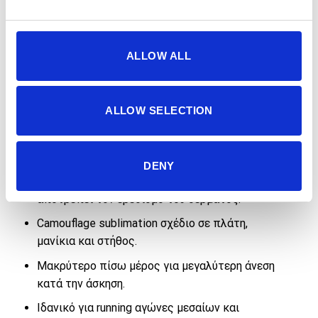
T-Shirt ARMY BLACK
Τεχνικό, unisex t-shirt σε εξαιρετικά ελαφρύ
ύφασμα.
ALLOW ALL
Ύφασμα σε jacquard ύφασμα που ενισχύει την
υψηλή διαπνοή και το γρήγορο στέγνωμα του
ALLOW SELECTION
υφάσματος.
Άνετο και ισορροπημένο fitting για κάθε τύπο
σώματος.
DENY
Ραμμένο με ειδική τεχνική (flatlock) που
αποτρέπει τον ερεθισμό του δέρματος.
Camouflage sublimation σχέδιο σε πλάτη,
μανίκια και στήθος.
Μακρύτερο πίσω μέρος για μεγαλύτερη άνεση
κατά την άσκηση.
Ιδανικό για running αγώνες μεσαίων και