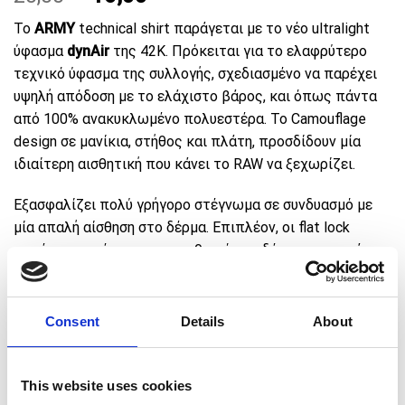
price
price
Το
ARMY
technical shirt παράγεται με το νέο ultralight
was:
is:
ύφασμα
dynAir
της 42Κ. Πρόκειται για το ελαφρύτερο
20,00 €.
16,00 €.
τεχνικό ύφασμα της συλλογής, σχεδιασμένο να παρέχει
υψηλή απόδοση με το ελάχιστο βάρος, και όπως πάντα
από 100% ανακυκλωμένο πολυεστέρα. To Camouflage
design σε μανίκια, στήθος και πλάτη, προσδίδουν μία
ιδιαίτερη αισθητική που κάνει το RAW να ξεχωρίζει.
Εξασφαλίζει πολύ γρήγορο στέγνωμα σε συνδυασμό με
μία απαλή αίσθηση στο δέρμα. Επιπλέον, οι flat lock
ραφές αποτρέπουν τον ερεθισμό του δέρματος κατά τη
διάρκεια της χρήσης.
Consent
Details
About
€
Πρόσθεσε προϊόντα αξίας
50,00
για ΔΩΡΕΑΝ
μεταφορικά 🚚
This website uses cookies