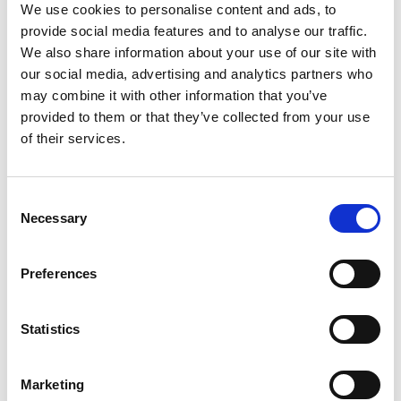
We use cookies to personalise content and ads, to
ΜΕΓΕΘΟΣ
provide social media features and to analyse our traffic.
We also share information about your use of our site with
XS
S
M
L
XL
2XL
our social media, advertising and analytics partners who
may combine it with other information that you’ve
TECHNICAL T-SHIRT ARMY BLACK ποσότητα
ΠΡΟΣΘΉΚΗ ΣΤΟ ΚΑΛΆΘΙ
provided to them or that they’ve collected from your use
of their services.
Κωδικός προϊόντος:
42KC01ARMYBL
Consent
Necessary
Selection
Preferences
Statistics
Περιγραφή
42K Product code: 42KC01ARMYBL/ Technical
Marketing