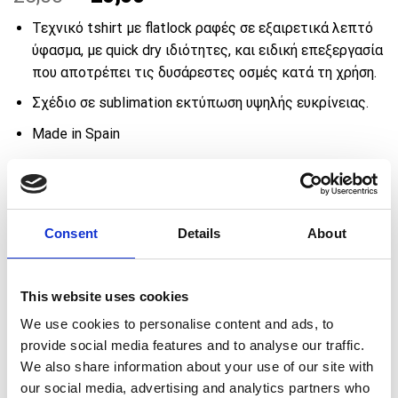
price
price
Τεχνικό tshirt με flatlock ραφές σε εξαιρετικά λεπτό
was:
is:
ύφασμα, με quick dry ιδιότητες, και ειδική επεξεργασία
25,00 €.
20,00 €.
που αποτρέπει τις δυσάρεστες οσμές κατά τη χρήση.
Σχέδιο σε sublimation εκτύπωση υψηλής ευκρίνειας.
Made in Spain
€
Πρόσθεσε προϊόντα αξίας
50,00
για ΔΩΡΕΑΝ
μεταφορικά 🚚
Consent
Details
About
ΜΕΓΕΘΟΣ
This website uses cookies
S
M
L
XL
2XL
We use cookies to personalise content and ads, to
provide social media features and to analyse our traffic.
We also share information about your use of our site with
Technical Tshirt ELITE ποσότητα
ΠΡΟΣΘΉΚΗ ΣΤΟ ΚΑΛΆΘΙ
our social media, advertising and analytics partners who