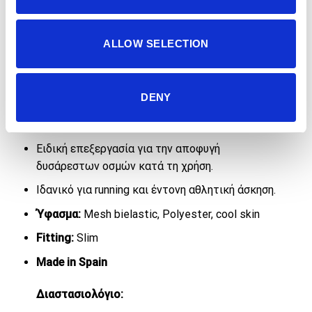
Σχέδιο σε sublimation εκτύπωση υψηλής
ευκρίνειας.
ALLOW SELECTION
Ραμμένο με ειδική τεχνική (flatlock) που
αποτρέπει τον ερεθισμό του δέρματος.
DENY
Υψηλή ελαστικότητα υφάσματος σε 2
κατευθύνσεις για μεγαλύτερη άνεση.
Ειδική επεξεργασία για την αποφυγή
δυσάρεστων οσμών κατά τη χρήση.
Ιδανικό για running και έντονη αθλητική άσκηση.
Ύφασμα:
Mesh bielastic, Polyester, cool skin
Fitting:
Slim
Made in Spain
Διαστασιολόγιο: