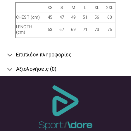
XS
S
M
L
XL
2XL
CHEST (cm)
45
47
49
51
56
60
LENGTH
63
67
69
71
73
76
(cm)
Επιπλέον πληροφορίες
Αξιολογήσεις (0)