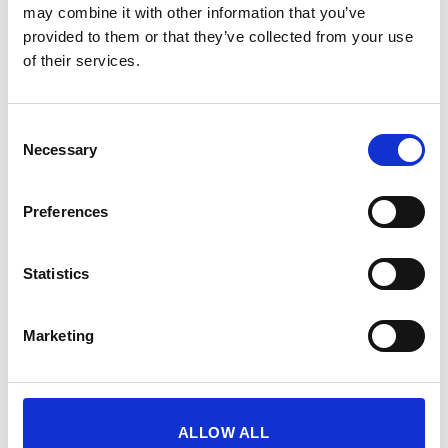
may combine it with other information that you’ve
provided to them or that they’ve collected from your use
Κωδικός προϊόντος:
LU-25827
of their services.
Consent
Necessary
Selection
Preferences
Περιγραφή
Statistics
LUANVI Product code: 25827/ Technical Tshirt
ELITE
Marketing
Τεχνικό tshirt σε multifilament εξαιρετικά
λεπτό ύφασμα, με τεχνολογία cool skin, που
διευκολύνει την εξαγωγή του ιδρώτα στο
εξωτερικό του υφάσματος και επιτρέπει το
ALLOW ALL
γρήγορο στέγνωμά του.