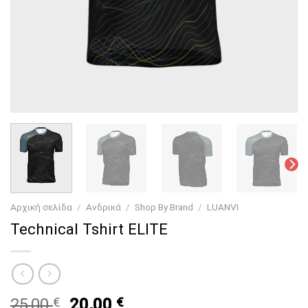
Αρχική σελίδα
/
Ανδρικά
/
Shop By Brand
/
LUANVI
Technical Tshirt ELITE
Original
Current
25,00
€
20,00
€