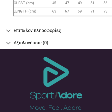
CHEST (cm)
45
47
49
51
56
LENGTH (cm)
63
67
69
71
73
Επιπλέον πληροφορίες
Αξιολογήσεις (0)