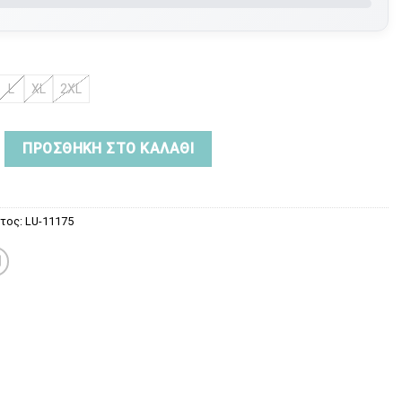
L
XL
2XL
hirt TECKEL ποσότητα
ΠΡΟΣΘΉΚΗ ΣΤΟ ΚΑΛΆΘΙ
ντος:
LU-11175