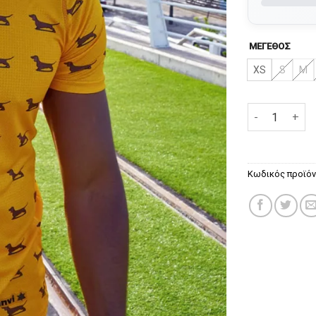
ΜΕΓΕΘΟΣ
XS
S
M
Technical Ts
Κωδικός προϊό