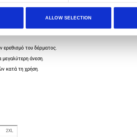
EL
ALLOW SELECTION
σμα, με τεχνολογία cool skin, που διευκολύνει την εξαγωγή 
ον ερεθισμό του δέρματος.
 μεγαλύτερη άνεση.
ν κατά τη χρήση.
2XL