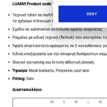
LUANVI Product code: 11175/ Technical Tshirt TECK
DENY
Τεχνικό tshirt σε multifilament εξαιρετικά λεπτό ύφα
το γρήγορο στέγνωμά του.
Σχέδιο σε sublimation εκτύπωση υψηλής ευκρίνειας.
Ραμμένο με ειδική τεχνική (flatlock) που αποτρέπει τ
Υψηλή ελαστικότητα υφάσματος σε 2 κατευθύνσεις για
Ειδική επεξεργασία για την αποφυγή δυσάρεστων οσμώ
Ιδανικό για running και έντονη αθλητική άσκηση.
Ύφασμα:
Mesh bielastic, Polyester, cool skin
Fitting:
Slim
Διαστασιολόγιο:
XS
S
M
L
XL