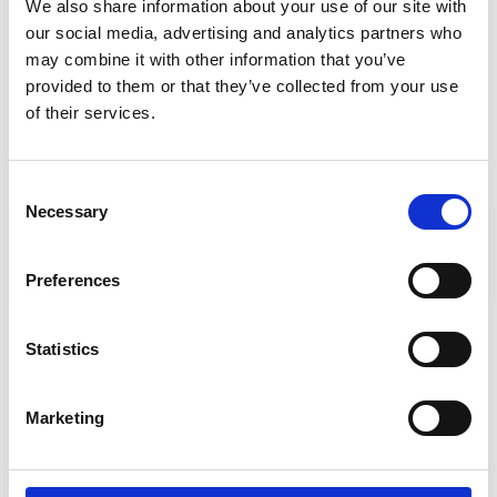
We also share information about your use of our site with
our social media, advertising and analytics partners who
Περιλαμβάνει ιμάντα μεταφοράς,
may combine it with other information that you’ve
Διάσταση: 183x61x0.3 cm.
provided to them or that they’ve collected from your use
of their services.
Βάρος: 600 gr.
Σύνθεση: Υψηλής πυκνότητας EVA + RUBBER
Consent
Necessary
Selection
€
Πρόσθεσε προϊόντα αξίας
50,00
για ΔΩΡΕΑΝ
μεταφορικά 🚚
Preferences
Παράδοση σε 1-3 ημέρες
Statistics
YOGA Mat ποσότητα
ΠΡΟΣΘΉΚΗ ΣΤΟ ΚΑΛΆΘΙ
Marketing
Κωδικός προϊόντος:
JO-231328