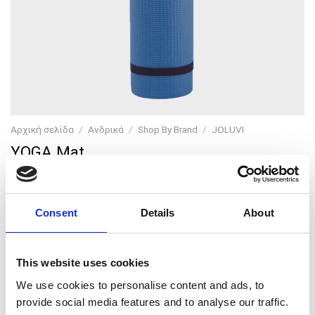
Αρχική σελίδα
/
Ανδρικά
/
Shop By Brand
/
JOLUVI
YOGA Mat
Consent
Details
About
Original
Current
20,00
€
16,00
€
price
price
Ανθεκτικό και ελαφρύ στρώμα Υοga για καθημερινή
was:
is:
This website uses cookies
χρήση.
20,00 €.
16,00 €.
We use cookies to personalise content and ads, to
Αντιολισθητική επιφάνεια για καλύτερη πρόσφυση και
provide social media features and to analyse our traffic.
αποτελεσματικό κράτημα σε κάθε τύπο Yoga.