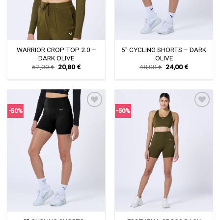
WARRIOR CROP TOP 2.0 –
5″ CYCLING SHORTS – DARK
DARK OLIVE
OLIVE
Original
Current
Original
Current
52,00
€
20,80
€
48,00
€
24,00
€
price
price
price
price
was:
is:
was:
is:
52,00 €.
20,80 €.
48,00 €.
24,00 €.
-50%
-50%
Πρόσθήκη
Πρόσθήκη
στην λίστα
στην λίστα
επιθυμιών
επιθυμιών