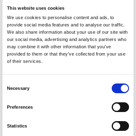
This website uses cookies
ESSENTIAL ULTRALIGHT GYM
ESSENTIAL ULTRALIGHT GYM
We use cookies to personalise content and ads, to
TEE – DARK OLIVE
TEE – BLACK
Original
Current
Original
Current
42,00
€
21,00
€
42,00
€
20,00
€
provide social media features and to analyse our traffic.
price
price
price
price
was:
is:
was:
is:
We also share information about your use of our site with
42,00 €.
21,00 €.
42,00 €.
20,00 €.
our social media, advertising and analytics partners who
may combine it with other information that you’ve
-50%
-50%
provided to them or that they’ve collected from your use
of their services.
Πρόσθήκη
Πρόσθήκη
στην λίστα
στην λίστα
επιθυμιών
επιθυμιών
Consent
Necessary
Selection
Preferences
ESSENTIAL ZIPPED HOODIE –
ESSENTIAL ZIPPED HOODIE –
BLACK
DARK OLIVE
Statistics
Original
Current
Original
Current
74,00
€
37,00
€
74,00
€
37,00
€
price
price
price
price