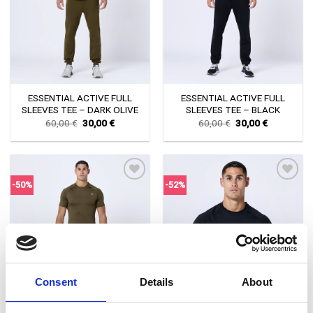
ESSENTIAL ACTIVE FULL
ESSENTIAL ACTIVE FULL
SLEEVES TEE – DARK OLIVE
SLEEVES TEE – BLACK
Original
Current
Original
Current
60,00
€
30,00
€
60,00
€
30,00
€
price
price
price
price
was:
is:
was:
is:
60,00 €.
30,00 €.
60,00 €.
30,00 €.
-50%
-52%
Πρόσθήκη
Πρόσθήκη
στην λίστα
στην λίστα
επιθυμιών
επιθυμιών
Consent
Details
About