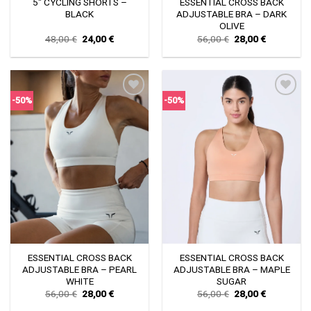
5″ CYCLING SHORTS –
ESSENTIAL CROSS BACK
BLACK
ADJUSTABLE BRA – DARK
OLIVE
Original
Current
Original
Current
48,00
€
24,00
€
56,00
€
28,00
€
price
price
price
price
was:
is:
was:
is:
48,00 €.
24,00 €.
56,00 €.
28,00 €.
-50%
-50%
Πρόσθήκη
Πρόσθήκη
στην λίστα
στην λίστα
επιθυμιών
επιθυμιών
ESSENTIAL CROSS BACK
ESSENTIAL CROSS BACK
ADJUSTABLE BRA – PEARL
ADJUSTABLE BRA – MAPLE
WHITE
SUGAR
Original
Current
Original
Current
56,00
€
28,00
€
56,00
€
28,00
€
price
price
price
price