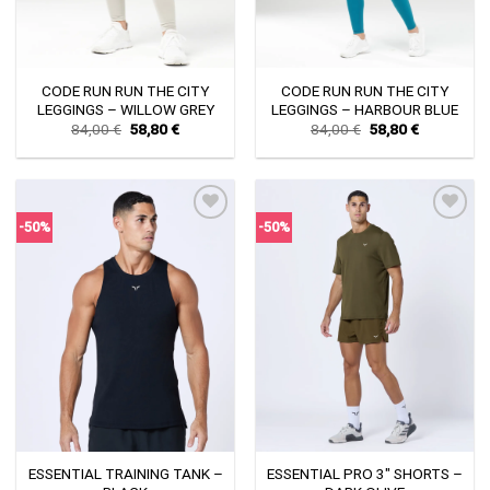
CODE RUN RUN THE CITY
CODE RUN RUN THE CITY
LEGGINGS – WILLOW GREY
LEGGINGS – HARBOUR BLUE
Original
Current
Original
Current
84,00
€
58,80
€
84,00
€
58,80
€
price
price
price
price
was:
is:
was:
is:
84,00 €.
58,80 €.
84,00 €.
58,80 €.
-50%
-50%
Πρόσθήκη
Πρόσθήκη
στην λίστα
στην λίστα
επιθυμιών
επιθυμιών
ESSENTIAL TRAINING TANK –
ESSENTIAL PRO 3″ SHORTS –