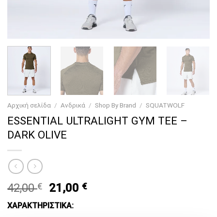
Αρχική σελίδα
/
Ανδρικά
/
Shop By Brand
/
SQUATWOLF
ESSENTIAL ULTRALIGHT GYM TEE –
DARK OLIVE
Original
Current
42,00
€
21,00
€
price
price
ΧΑΡΑΚΤΗΡΙΣΤΙΚΑ:
was:
is: