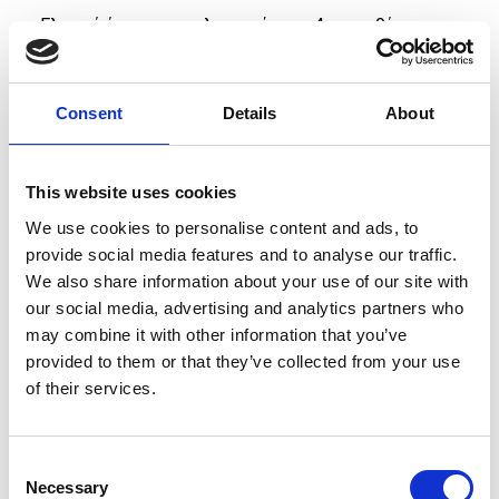
42,00 €.
21,00 €.
Ελαφρύ ύφασμα με ελαστικότητα 4 κατευθύνσεων
Λαιμόκοψη
Κόψιμο στο πλάγια για μεγαλύτερη ελευθερία
Consent
Details
About
κινήσεων
Ιδιότητες απομάκρυνσης υγρασίας (Quick Dry)
This website uses cookies
Πλαινά mesh πάνελ για υψηλότερη διαπνοή
We use cookies to personalise content and ads, to
91% Ανακυκλωμένος Πολυεστέρας, 9% Spandex
provide social media features and to analyse our traffic.
(Κύριο Ύφασμα) 100% Ανακυκλωμένος Πολυεστέρας
We also share information about your use of our site with
(Πλαινά πάνελ)
our social media, advertising and analytics partners who
may combine it with other information that you’ve
provided to them or that they’ve collected from your use
of their services.
ΕΦΑΡΜΟΓΗ:
Το μοντέλο φοράει: Medium: Ύψος 1,90 μ // Στήθος:
Consent
104 εκ // Μέση: 83 εκ
Necessary
Selection