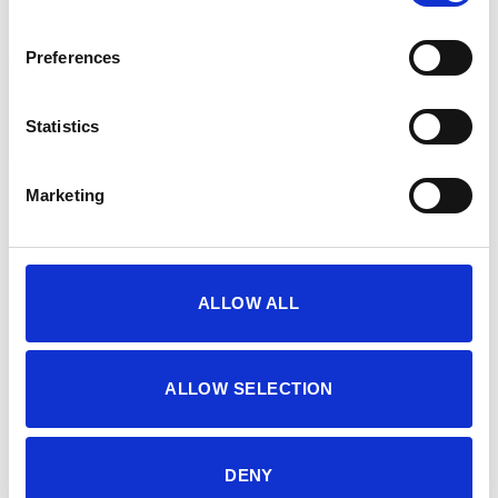
Slim εφαρμογή
Preferences
€
Πρόσθεσε προϊόντα αξίας
50,00
για ΔΩΡΕΑΝ
μεταφορικά 🚚
Statistics
Marketing
COMBO OFFER: Επίλεξε 2 προϊόντα SQUATWOLF και
κέρδισε επιπλέον έκπτωση -20%
ΜΕΓΕΘΟΣ
ALLOW ALL
S
M
L
XL
XXL
ALLOW SELECTION
ESSENTIAL ULTRALIGHT GYM TEE - DARK OLIVE ποσότητα
ΠΡΟΣΘΉΚΗ ΣΤΟ ΚΑΛΆΘΙ
DENY
Κωδικός προϊόντος:
SESSM-A247DO