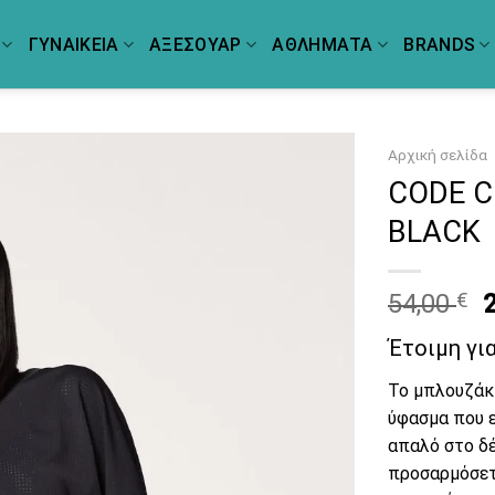
ΓΥΝΑΙΚΕΙΑ
ΑΞΕΣΟΥΑΡ
ΑΘΛΗΜΑΤΑ
BRANDS
Αρχική σελίδα
CODE C
BLACK
O
54,00
€
p
Έτοιμη γι
5
Το μπλουζάκι
ύφασμα που ε
απαλό στο δέ
προσαρμόσετ