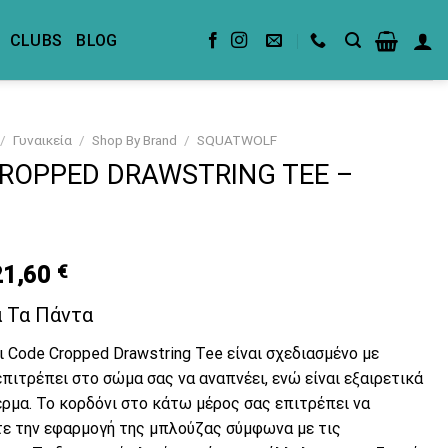
CLUBS
BLOG
/
Γυναικεία
/
Shop By Brand
/
SQUATWOLF
ROPPED DRAWSTRING TEE –
riginal
Current
21,60
€
rice
price
α Τα Πάντα
was:
is:
4,00 €.
21,60 €.
 Code Cropped Drawstring Tee είναι σχεδιασμένο με
πιτρέπει στο σώμα σας να αναπνέει, ενώ είναι εξαιρετικά
ρμα. Το κορδόνι στο κάτω μέρος σας επιτρέπει να
ε την εφαρμογή της μπλούζας σύμφωνα με τις