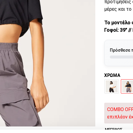
προτιμήσεις 
μέρες και το
Το μοντέλο φ
Γοφοί: 39″ //
Πρόσθεσε 
ΧΡΩΜΑ
COMBO OFFE
επιπλέον έ
ΜΕΓΕΘΟΣ