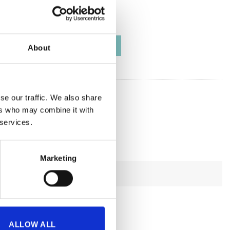
L
XL
D DRAWSTRING TEE – BLACK ποσότητα
ΠΡΟΣΘΉΚΗ ΣΤΟ ΚΑΛΆΘΙ
About
ντος:
SCOD-F05B
se our traffic. We also share
ers who may combine it with
 services.
Marketing
ALLOW ALL