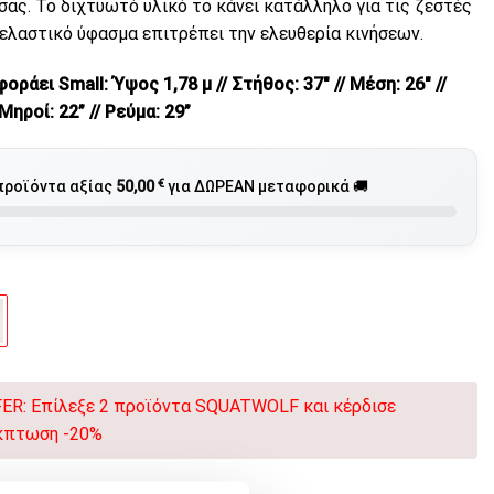
σας. Το διχτυωτό υλικό το κάνει κατάλληλο για τις ζεστές
 ελαστικό ύφασμα επιτρέπει την ελευθερία κινήσεων.
οράει Small: Ύψος 1,78 μ // Στήθος: 37″ // Μέση: 26″ //
 Μηροί: 22” // Ρεύμα: 29”
€
προϊόντα αξίας
50,00
για ΔΩΡΕΑΝ μεταφορικά 🚚
R: Επίλεξε 2 προϊόντα SQUATWOLF και κέρδισε
κπτωση -20%