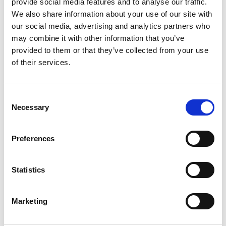
provide social media features and to analyse our traffic.
ΧΡΩΜΑ
We also share information about your use of our site with
our social media, advertising and analytics partners who
may combine it with other information that you’ve
provided to them or that they’ve collected from your use
COMBO OFFER: Επίλεξε 2 προϊόντα SQUATWOLF και
of their services.
κέρδισε επιπλέον έκπτωση -20%
ΜΕΓΕΘΟΣ
Consent
Necessary
Selection
XS
S
M
L
Preferences
CODE RELAXED FIT TEE – MID OXBLOOD RED ποσότητα
ΠΡΟΣΘΉΚΗ ΣΤΟ ΚΑΛΆΘΙ
Statistics
Κωδικός προϊόντος:
SCOD-F09OR
Marketing