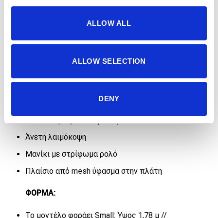
ALLOW ALL
Περιγραφή
ALLOW SELECTION
ΧΑΡΑΚΤΗΡΙΣΤΙΚΑ:
Τεχνικό ύφασμα υψηλός απόδοσης που
DENY
αναπνέει
Δυνατότητες τεντώματος 4 κατευθύνσεων
Άνετη λαιμόκοψη
Μανίκι με στρίφωμα ρολό
Πλαίσιο από mesh ύφασμα στην πλάτη
ΦΟΡΜΑ:
Το μοντέλο φοράει Small: Ύψος 1,78 μ //