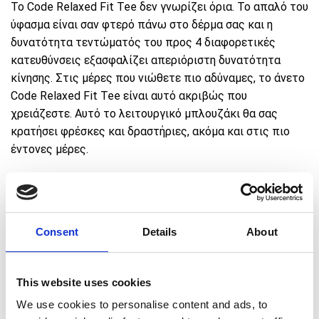
Το Code Relaxed Fit Tee δεν γνωρίζει όρια. Το απαλό του
ύφασμα είναι σαν φτερό πάνω στο δέρμα σας και η
δυνατότητα τεντώματός του προς 4 διαφορετικές
κατευθύνσεις εξασφαλίζει απεριόριστη δυνατότητα
κίνησης. Στις μέρες που νιώθετε πιο αδύναμες, το άνετο
Code Relaxed Fit Tee είναι αυτό ακριβώς που
χρειάζεστε. Αυτό το λειτουργικό μπλουζάκι θα σας
κρατήσει φρέσκες και δραστήριες, ακόμα και στις πιο
έντονες μέρες.
Το μοντέλο φοράει Small: Ύψος 1,78 μ // Στήθος: 37″ //
Μέση: 26″ // Γοφοί: 39″ // Μηροί: 22″ // Εσωτερικά: 29″
Consent
Details
About
€
Πρόσθεσε προϊόντα αξίας
50,00
για ΔΩΡΕΑΝ
μεταφορικά 🚚
This website uses cookies
We use cookies to personalise content and ads, to