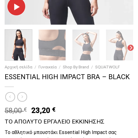
Αρχική σελίδα
/
Γυναικεία
/
Shop By Brand
/
SQUATWOLF
ESSENTIAL HIGH IMPACT BRA – BLACK
Original
Current
58,00
€
23,20
€
price
price
ΤΟ ΑΠΟΛΥΤΟ ΕΡΓΑΛΕΙΟ ΕΚΚΙΝΗΣΗΣ
was:
is:
58,00 €.
23,20 €.
Το αθλητικό μπουστάκι Essential High Impact σας