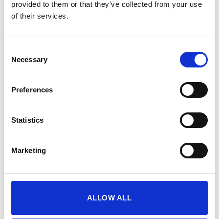
provided to them or that they’ve collected from your use
COMBO OFFER: Επίλεξε 2 προϊόντα SQUATWOLF και
of their services.
κέρδισε επιπλέον έκπτωση -20%
ΜΕΓΕΘΟΣ
Consent
Necessary
XS
S
M
L
XL
Selection
ESSENTIAL HIGH IMPACT BRA – BLACK ποσότητα
Preferences
ΠΡΟΣΘΉΚΗ ΣΤΟ ΚΑΛΆΘΙ
Statistics
Κωδικός προϊόντος:
SESS-F11B
Marketing
ALLOW ALL
Περιγραφή