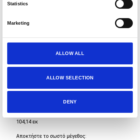
ΠΡΟΣΘΉΚΗ ΣΤΟ ΚΑΛΆΘΙ
Statistics
Marketing
Κωδικός προϊόντος:
SESS-F02B
ALLOW ALL
ALLOW SELECTION
Περιγραφή
RELAXED FIT
DENY
Το μοντέλο φοράει Medium: Ύψος 1,77 μ //
Στήθος: 91,4 εκ // Μέση: 71,12 εκ // Γοφοί:
104,14 εκ
Αποκτήστε το σωστό μέγεθος: