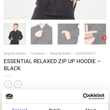
Αρχική σελίδα
/
Γυναικεία
/
Shop By Brand
/
SQUATWOLF
ESSENTIAL RELAXED ZIP UP HOODIE –
BLACK
Original
Current
72,00
€
28,80
€
price
price
Άνετη ζακέτα με κουκούλα για το γυμναστήριο και όχι
was:
is: