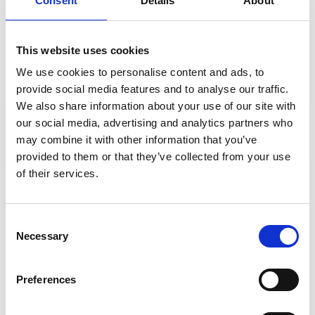
Consent
Details
About
μόνο! Από απαλό και ελαστικό ύφασμα από
72,00 €.
28,80 €.
ανακυκλωμένο πολυεστέρα και βαμβάκι, με anti-pilling
επεξεργασία για να μη δημιουργεί κόμπους κατά τη
This website uses cookies
χρήση. Κοντό μήκος στο ύψος της μέσης. Φερμουάρ Auto
Lock. Δύο κομψές τσέπες στο πλάι.
We use cookies to personalise content and ads, to
provide social media features and to analyse our traffic.
We also share information about your use of our site with
€
Πρόσθεσε προϊόντα αξίας
50,00
για ΔΩΡΕΑΝ
our social media, advertising and analytics partners who
μεταφορικά 🚚
may combine it with other information that you’ve
provided to them or that they’ve collected from your use
of their services.
COMBO OFFER: Επίλεξε 2 προϊόντα SQUATWOLF και
κέρδισε επιπλέον έκπτωση -20%
Consent
Necessary
Selection
ΜΕΓΕΘΟΣ
XS
S
M
L
XL
Preferences
ESSENTIAL RELAXED ZIP UP HOODIE - BLACK ποσότητα