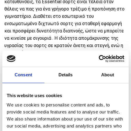
κατευθύνσεις, τα Essential σορτς είναι τέλεια όταν
θέλεις να πας για ένα γρήγορο τρέξιμο ή προπόνηση στο
γυμναστήριο. Διαθέτει στο εσωτερικό του
ενσωματωμένο διχτυωτό σορτς για σταθερή εφαρμογή
και προσφέρει δυνατότητα διαπνοής, ώστε να μπορείτε
να κινείσε με σιγουριά . Η ιδιότητα απομάκρυνσης της
υγρασίας του σορτς σε κρατούν άνετη και στεγνή, ενώ η
ελαστική ζώνη μέσης με κορδόνι παρέχει δυνατότητα
προσαρμογής για να προσφέρει την εφαρμογή που
επιθυμείς.
Consent
Details
About
Το μοντέλο φοράει: Small // Ύψος 1,68 μ // Στήθος: 32″
// Μέση: 25″ // Γοφοί: 36″
This website uses cookies
We use cookies to personalise content and ads, to
€
Πρόσθεσε προϊόντα αξίας
50,00
για ΔΩΡΕΑΝ
provide social media features and to analyse our traffic.
μεταφορικά 🚚
We also share information about your use of our site with
our social media, advertising and analytics partners who