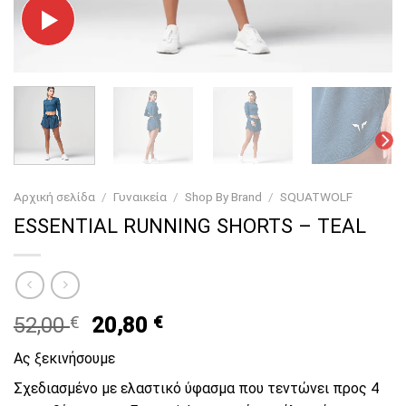
Αρχική σελίδα
/
Γυναικεία
/
Shop By Brand
/
SQUATWOLF
ESSENTIAL RUNNING SHORTS – TEAL
Original
Current
52,00
€
20,80
€
price
price
Ας ξεκινήσουμε
was:
is:
52,00 €.
20,80 €.
Σχεδιασμένο με ελαστικό ύφασμα που τεντώνει προς 4