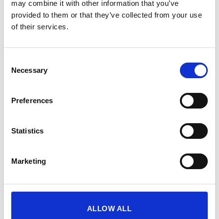
may combine it with other information that you’ve
ΧΡΩΜΑ
provided to them or that they’ve collected from your use
of their services.
Consent
COMBO OFFER: Επίλεξε 2 προϊόντα SQUATWOLF και
Necessary
Selection
κέρδισε επιπλέον έκπτωση -20%
Preferences
ΜΕΓΕΘΟΣ
XS
S
M
L
XL
Statistics
ESSENTIAL RUNNING SHORTS – TEAL ποσότητα
ΠΡΟΣΘΉΚΗ ΣΤΟ ΚΑΛΆΘΙ
Marketing
Κωδικός προϊόντος:
SESS-F15T
ALLOW ALL