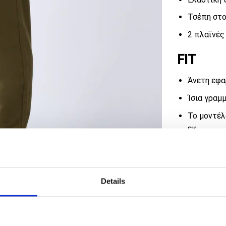
Τσέπη στο
2 πλαϊνές
FIT
Άνετη εφα
Ίσια γραμ
Το μοντέλο
εκ
Πρόσθεσε 
Details
COMBO OFFE
επιπλέον έ