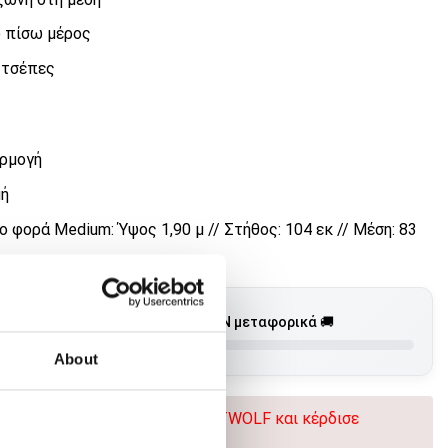
 πίσω μέρος
 τσέπες
ρμογή
μή
 φορά Medium: Ύψος 1,90 μ // Στήθος: 104 εκ // Μέση: 83
€
προϊόντα αξίας
50,00
για ΔΩΡΕΑΝ μεταφορικά 🚚
About
R: Επίλεξε 2 προϊόντα SQUATWOLF και κέρδισε
κπτωση -20%