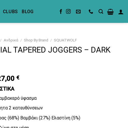
CLUBS
BLOG
/
Ανδρικά
/
Shop By Brand
/
SQUATWOLF
IAL TAPERED JOGGERS – DARK
riginal
Current
27,00
€
rice
price
ΙΣΤΙΚΑ
was:
is:
4,00 €.
27,00 €.
αμβακερό ύφασμα
ητα 2 κατευθύνσεων
ας (68%) Βαμβάκι (27%) Ελαστίνη (5%)
ζώνη στη μέση