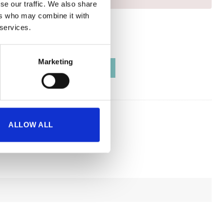
se our traffic. We also share
ers who may combine it with
 services.
XL
XXL
Marketing
PERED JOGGERS - DARK OLIVE ποσότητα
ΠΡΟΣΘΉΚΗ ΣΤΟ ΚΑΛΆΘΙ
ντος:
SESSM-A245DO
ALLOW ALL