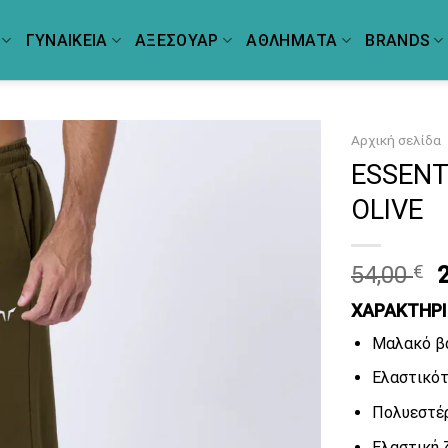
ΓΥΝΑΙΚΕΙΑ
ΑΞΕΣΟΥΑΡ
ΑΘΛΗΜΑΤΑ
BRANDS
Αρχική σελίδα
ESSENT
OLIVE
O
54,00
€
p
ΧΑΡΑΚΤΗΡ
5
Μαλακό β
Ελαστικότ
Πολυεστέρ
Ελαστική 