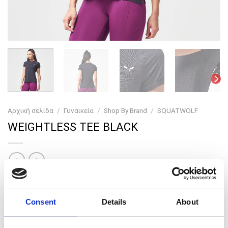
Αρχική σελίδα
/
Γυναικεία
/
Shop By Brand
/
SQUATWOLF
WEIGHTLESS TEE BLACK
ΑΣ ΞΕΚΙΝΗΣΟΥΜΕ
Με το The Essential Weightless Tee, δεν μένεις πίσω.
Consent
Details
About
Κατασκευασμένο από ελαφρύ, τεχνικό ύφασμα απόδοσης
για να ταιριάζει σε όλες τις ανάγκες προπόνησής σου. Οι