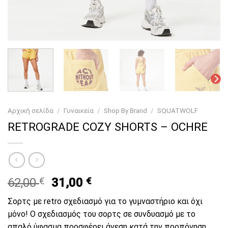
Αρχική σελίδα
/
Γυναικεία
/
Shop By Brand
/
SQUATWOLF
RETROGRADE COZY SHORTS – OCHRE
Original
Current
62,00
€
31,00
€
price
price
Σορτς με retro σχεδιασμό για το γυμναστήριο και όχι
was:
is:
μόνο! Ο σχεδιασμός του σορτς σε συνδυασμό με το
62,00 €.
31,00 €.
απαλό ύφασμα προσφέρει άνεση κατά την προπόνηση,