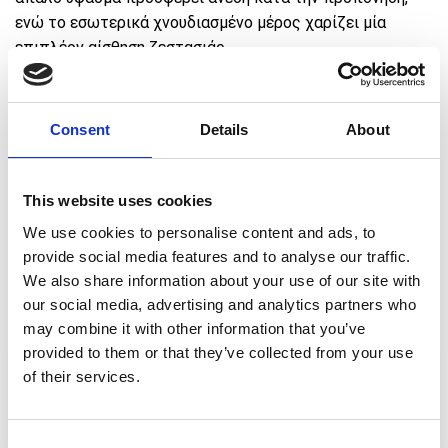
ενώ το εσωτερικά χνουδιασμένο μέρος χαρίζει μία
επιπλέον αίσθηση ζεστασιάς.
ΧΑΡΑΚΤΗΡΙΣΤΙΚΑ ΠΡΟΪΟΝΤΟΣ
Consent
Details
About
Ελαστική ζώνη μέσης με κορδόνι για σωστή εφαρμογή
Καλαίσθητο φινίρισμα στο τελείωμα του κορδονιού
This website uses cookies
Τσέπη στο πίσω μέρος και δύο ανοιχτές πλαϊνές
We use cookies to personalise content and ads, to
τσέπες
provide social media features and to analyse our traffic.
Flock print γραφικό “Act Without Fear” στην πίσω
We also share information about your use of our site with
τσέπη
our social media, advertising and analytics partners who
may combine it with other information that you’ve
provided to them or that they’ve collected from your use
€
Πρόσθεσε προϊόντα αξίας
50,00
για ΔΩΡΕΑΝ
of their services.
μεταφορικά 🚚
Consent