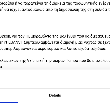
ριορίσει ή να παρατείνει τη διάρκεια της προωθητικής ενέργ
 θα ισχύει αυτοδικαίως από τη δημοσίευσή της στη σελίδα 
τυχερή, για τον Ημιμαραθώνιο της Βαλένθια που θα διεξαχθεί 
shirt LUANVI. Συμπεριλαμβάνεται διαμονή μιας νύχτας σε ξεν
 συμπεριλαμβάνονται αεροπορικά και λοιπά έξοδα ταξιδιού.
υλλεκτικών της Valencia ή της σειράς Tempo που θα επιλέξει 
α.
ναδείξει τους 4 νικητές (1 bib , 1 διανυκτέρευση και 1 runnin
νικητές)
 Instagram story & tag σε comment κάτω από το post του
@gaz
Details
ηθεί θα αντικατασταθεί με προϊόν ίσης αξίας και επιλογής τ