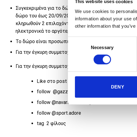
This website uses cookies
Συγκεκριμένα για το δώρο που αφορά στην συμμετοχή 
We use cookies to personalis
δώρο του έως 20/09/2024. Σε περίπτωση μη αποδοχής
information about your use of
κληρωθούν 2 επιλαχόντες για το συγκεκριμένο δώρο. 
other information that you’ve
ηλεκτρονικά το αργότερο έως τις 30/09/2024.
Consent
Το δώρο είναι προσωπικό και ΔΕΝ μεταβιβάζεται.
Necessary
Selection
Για την έγκυρη συμμετοχή στην κλήρωση θα πρέπει ο
Για την έγκυρη συμμετοχή στην κλήρωση θα πρέπει ο
Like στο post
DENY
follow @gazzetta.gr
follow @navarinochallenge
follow @sport.adore
tag 2 φίλους