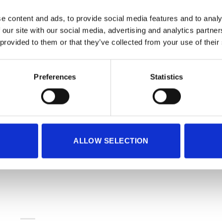
στον Ημιμαραθώνιο της Valencia, ο νικητής θα πρέπει να απο
e content and ads, to provide social media features and to analy
 του δώρου, αυτό μεταβιβάζεται στον επόμενο επιλαχόντα.
 our site with our social media, advertising and analytics partn
Ο τυχερός θα πρέπει να δηλώσει το όνομά του στη διοργάνω
 provided to them or that they’ve collected from your use of their
Preferences
Statistics
 κάθε συμμετέχων να ακολουθήσει ρητά όλα από τα παρακάτω
 κάθε συμμετέχων να ακολουθήσει ρητά όλα από τα παρακάτω
ALLOW SELECTION