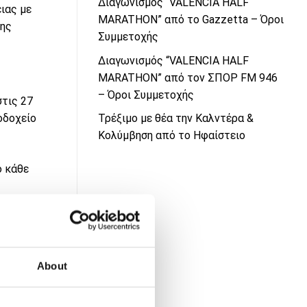
Διαγωνισμός “VALENCIA HALF
ειας με
MARATHON” από το Gazzetta – Όροι
της
Συμμετοχής
Διαγωνισμός “VALENCIA HALF
MARATHON” από τον ΣΠΟΡ FM 946
– Όροι Συμμετοχής
στις 27
οδοχείο
Τρέξιμο με θέα την Καλντέρα &
Κολύμβηση από το Ηφαίστειο
ο κάθε
g shirt για
zetta.gr
About
ου νικητή.