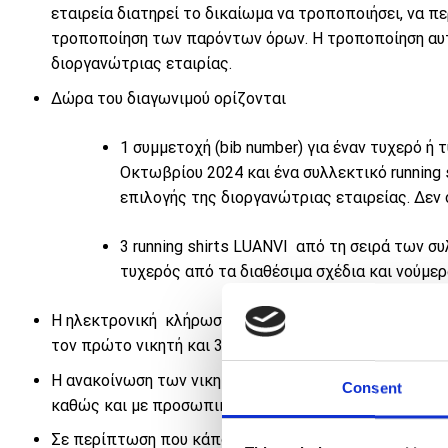
εταιρεία διατηρεί το δικαίωμα να τροποποιήσει, να πε
τροποποίηση των παρόντων όρων. Η τροποποίηση αυτή
διοργανώτριας εταιρίας.
Δώρα του διαγωνιμού ορίζονται
1 συμμετοχή (bib number) για έναν τυχερό ή 
Οκτωβρίου 2024 και ένα συλλεκτικό running 
επιλογής της διοργανώτριας εταιρείας. Δεν
3 running shirts LUANVI από τη σειρά των σ
τυχερός από τα διαθέσιμα σχέδια και νούμερ
Η ηλεκτρονική κλήρωση θα γίνει στις 16/09/24 και θα α
τον πρώτο νικητή και 3 running shirts για τρεις ακόμη 
Η ανακοίνωση των νικητών θα γίνει στις 16/09/24 με
Consent
καθώς και με προσωπικό μήνυμα
Σε περίπτωση που κάποιο από τα προϊόντα έχει εξαντλ