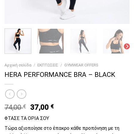
Αρχική σελίδα
/
ΕΚΠΤΩΣΕΙΣ
/
GYMWEAR OFFERS
HERA PERFORMANCE BRA – BLACK
Original
Current
74,00
€
37,00
€
price
price
ΦΤΑΣΕ ΤΑ ΟΡΙΑ ΣΟΥ
was:
is:
74,00 €.
37,00 €.
Τώρα αξιοποίησε στο έπακρο κάθε προπόνηση με τη