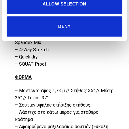
ALLOW SELECTION
ΧΑΡΑΚΤΗΡΙΣΤΙΚΑ
– Εξαιρετικά μαλακό και ανθεκτικό ύφασμα
DENY
– Custom SQUATWOLF Fabric
– Σύνθεση υφάσματος: Performance Nylon +
Spandex Mix
– 4-Way Stretch
– Quick dry
– SQUAT Proof
ΦΟΡΜΑ
– Μοντέλο: Ύψος 1,73 μ // Στήθος: 35” // Μέση:
25” // Γοφοί: 37”
– Σουτιέν υψηλής στήριξης στήθους.
– Λάστιχο στο κάτω μέρος για σταθερό
κράτημα
– Αφαιρούμενα μαξιλαράκια σουτιέν (Εύκολη