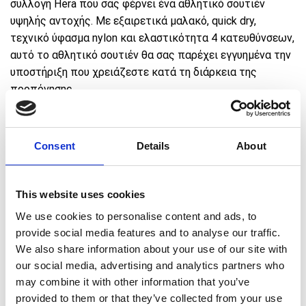
συλλογή Hera που σας φέρνει ένα αθλητικό σουτιέν
υψηλής αντοχής. Με εξαιρετικά μαλακό, quick dry,
τεχνικό ύφασμα nylon και ελαστικότητα 4 κατευθύνσεων,
αυτό το αθλητικό σουτιέν θα σας παρέχει εγγυημένα την
υποστήριξη που χρειάζεστε κατά τη διάρκεια της
προπόνησης.
Αποκτήστε την ολοκληρωμένη εμφάνιση με το
ψηλόμεσο κολάν Hera.
Consent
Details
About
€
Πρόσθεσε προϊόντα αξίας
50,00
για ΔΩΡΕΑΝ
This website uses cookies
μεταφορικά 🚚
We use cookies to personalise content and ads, to
provide social media features and to analyse our traffic.
We also share information about your use of our site with
COMBO OFFER: Επίλεξε 2 προϊόντα SQUATWOLF και
our social media, advertising and analytics partners who
κέρδισε επιπλέον έκπτωση -20%
may combine it with other information that you’ve
provided to them or that they’ve collected from your use