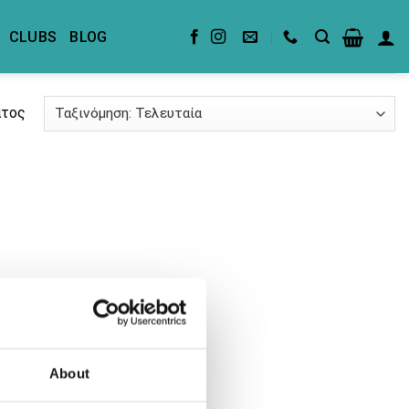
CLUBS
BLOG
ατος
About