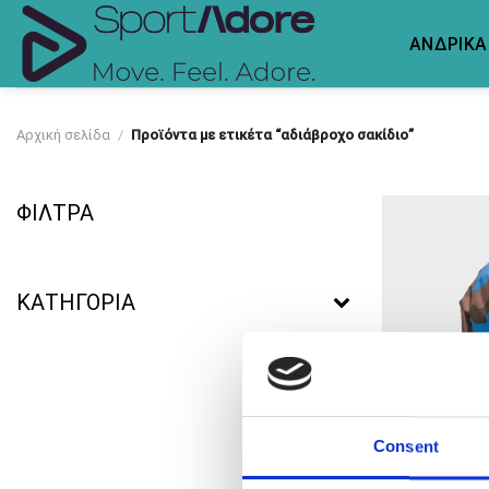
Skip
to
ΑΝΔΡΙΚΑ
content
Αρχική σελίδα
/
Προϊόντα με ετικέτα “αδιάβροχο σακίδιο”
ΦΙΛΤΡΑ
ΚΑΤΗΓΟΡΙΑ
Consent