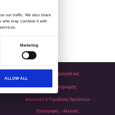
se our traffic. We also share
ers who may combine it with
 services.
Marketing
Τρόποι Παραγγελίας
ALLOW ALL
Τρόποι Πληρωμής
Αποστολή & Παράδοση Προϊόντων
Επιστροφές - Αλλαγές