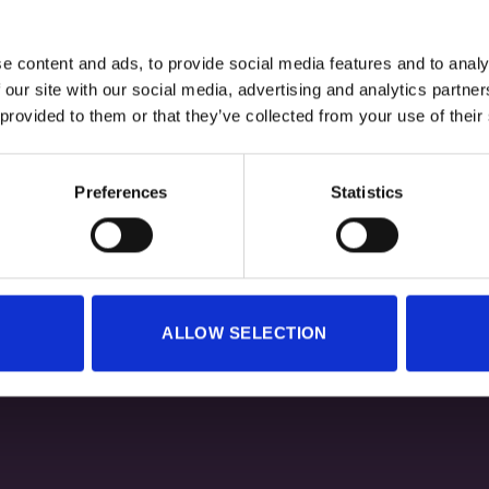
e content and ads, to provide social media features and to analy
 our site with our social media, advertising and analytics partn
 provided to them or that they’ve collected from your use of their
erproof Bag CAMO 20L
25,00
€
Preferences
Statistics
ALLOW SELECTION