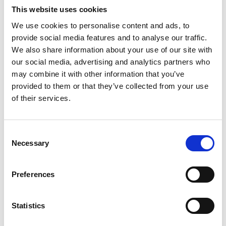
This website uses cookies
We use cookies to personalise content and ads, to
provide social media features and to analyse our traffic.
Shirt volley women’s CARDIFF
Shirt POL
We also share information about your use of our site with
19,50
€
12,40
€
our social media, advertising and analytics partners who
may combine it with other information that you’ve
provided to them or that they’ve collected from your use
of their services.
Πρόσθήκη
στην λίστα
επιθυμιών
Consent
Necessary
Selection
Preferences
Statistics
Short volley tights
ABDUCTOR