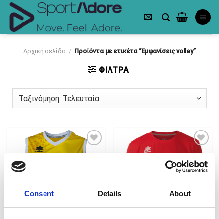
Skip
to
content
Αρχική σελίδα
/
Προϊόντα με ετικέτα “Εμφανίσεις volley”
ΦΙΛΤΡΑ
Πρόσθήκη
Πρόσθήκη
στην λίστα
στην λίστα
επιθυμιών
επιθυμιών
Consent
Details
About